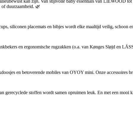
 milieubewust kan zijn. Van stijlvolle baby essentials van LIEWOOD t
gn of duurzaamheid. 🌿
s, siliconen placemats en bibjes wordt elke maaltijd veilig, schoon en
 drinkbekers en ergonomische rugzakken (o.a. van Kønges Sløjd en LÄS
kdoosjes en betoverende mobiles van OYOY mini. Onze accessoires br
gerecyclede stoffen wordt samen opruimen leuk. En met een mooi kleed 