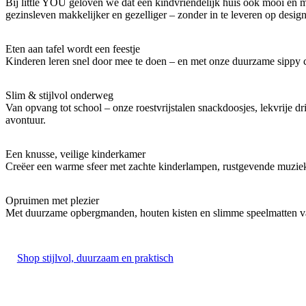
Bij little YOU geloven we dat een kindvriendelijk huis ook mooi én
gezinsleven makkelijker en gezelliger – zonder in te leveren op desi
Eten aan tafel wordt een feestje
Kinderen leren snel door mee te doen – en met onze duurzame sippy cup
Slim & stijlvol onderweg
Van opvang tot school – onze roestvrijstalen snackdoosjes, lekvrije
avontuur.
Een knusse, veilige kinderkamer
Creëer een warme sfeer met zachte kinderlampen, rustgevende muzie
Opruimen met plezier
Met duurzame opbergmanden, houten kisten en slimme speelmatten van 
Shop stijlvol, duurzaam en praktisch